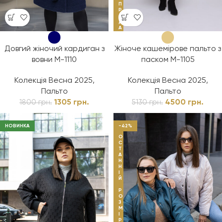
П
Р
О
Д
А
Ж
І
В
Довгий жіночий кардиган з
Жіноче кашемірове пальто з
вовни М-1110
паском М-1105
Колекція Весна 2025
,
Колекція Весна 2025
,
Пальто
Пальто
1305
грн.
4500
грн.
1800
грн.
5130
грн.
НОВИНКА
-42%
О
С
Т
А
Н
Н
І
Й
Р
О
З
М
І
Р