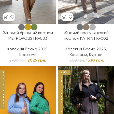
Жіночий брючний костюм
Жіночий прогулянковий
METROPOLIS ПК-003
костюм KATRIN ПК-002
Колекція Весна 2025
,
Колекція Весна 2025
,
Костюми
Костюми
,
Куртки
2025
грн.
1530
грн.
2700
грн.
1800
грн.
З
-21%
А
З
К
А
І
К
Н
І
Ч
Н
У
Ч
Є
У
Т
Є
Ь
Т
С
Ь
Я
С
Я