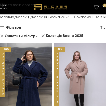
Skip to main content
0
Головна
Колекції
Колекція Весна 2025
Показано 1–12 із 16
Фільтри
Колекція Весна 2025
Очистити фільтри
-28%
-12%
О
С
С
Е
Т
З
А
О
Н
Н
Н
Н
І
І
Й
З
Р
Н
О
И
З
Ж
М
К
І
И
Р
Х
І
Т