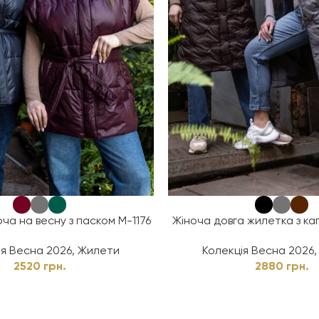
ча на весну з паском М-1176
Жіноча довга жилетка з ка
ія Весна 2026
,
Жилети
Колекція Весна 2026
2520
грн.
2880
грн.