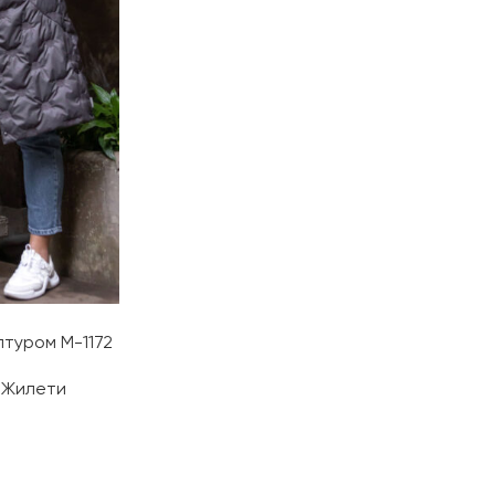
птуром М-1172
,
Жилети