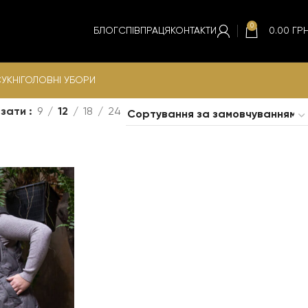
0
БЛОГ
СПІВПРАЦЯ
КОНТАКТИ
0.00
ГРН
УКНІ
ГОЛОВНІ УБОРИ
азати
9
12
18
24