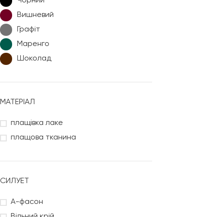
Чорний
Вишневий
Графіт
Маренго
Шоколад
МАТЕРІАЛ
плащівка лаке
плащова тканина
СИЛУЕТ
А-фасон
Вільний крій