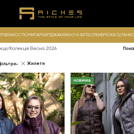
ТРІВКА
КОСТЮМИ
ПАРКИ
ПІДЖАКИ
ЖІНОЧІ ФУТБОЛКИ
БРЮКИ/ШТАНИ
С
кції
Колекція Весна 2026
Пок
Жилети
фільтри
НОВИНКА