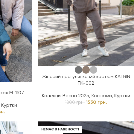
Жіночий прогулянковий костюм KATRIN
ПК-002
ках М-1107
Колекція Весна 2025
,
Костюми
,
Куртки
1530
грн.
1800
грн.
,
Куртки
рн.
НЕМАЄ В НАЯВНОСТІ