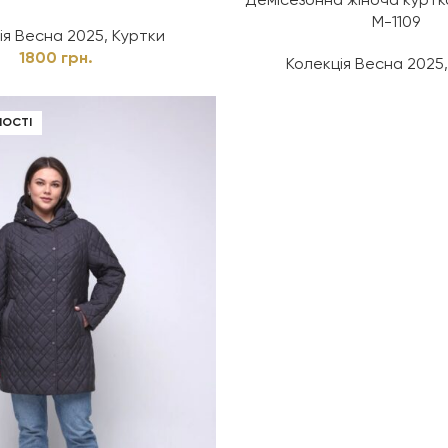
Демісезонна жіноча куртк
М-1109
ія Весна 2025
,
Куртки
1800
грн.
Колекція Весна 2025
НОСТІ