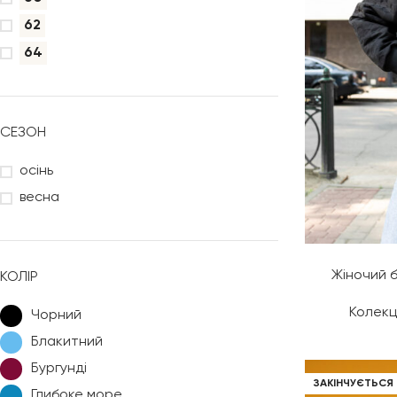
62
64
СЕЗОН
осінь
весна
Жіночий б
КОЛІР
Колекц
Чорний
Блакитний
Бургунді
ЗАКІНЧУЄТЬСЯ
Глибоке море