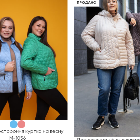
ПРОДАНО
остороння куртка на весну
М-1056