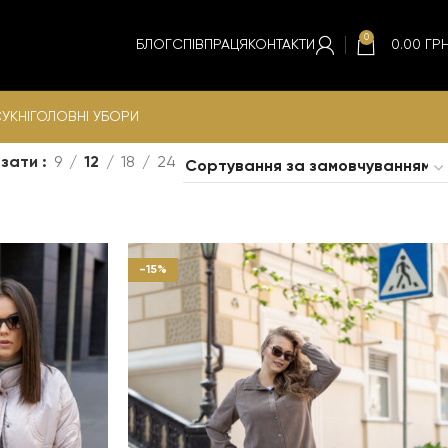
0
БЛОГ
СПІВПРАЦЯ
КОНТАКТИ
0.00
ГРН
УКНІ
ГОЛОВНІ УБОРИ
азати
9
12
18
24
-15%