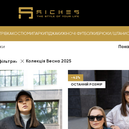
ТРІВКА
КОСТЮМИ
ПАРКИ
ПІДЖАКИ
ЖІНОЧІ ФУТБОЛКИ
БРЮКИ/ШТАНИ
С
ки
Пок
Колекція Весна 2025
фільтри
-42%
ОСТАННІЙ РОЗМІР