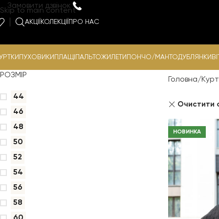
Замовити дзвінок
Skip to main content
АКЦІЇ
КОЛЕКЦІЇ
ПРО НАС
УРТКИ
ПУХОВИКИ
ПЛАЩІ
ПАЛЬТО
ЖИЛЕТИ
ПОНЧО/МАНТО
ДУБЛЯНКИ
ВІ
РОЗМІР
Головна
Курт
44
Очистити 
46
48
НОВИНКА
50
52
54
56
58
60