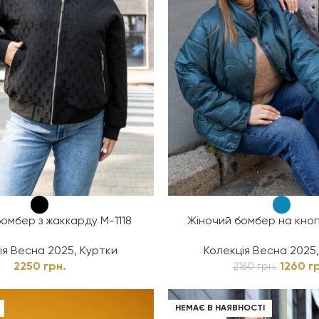
омбер з жаккарду М-1118
Жіночий бомбер на кноп
ія Весна 2025
,
Куртки
Колекція Весна 2025
2250
грн.
1260
г
2160
грн.
НЕМАЄ В НАЯВНОСТІ