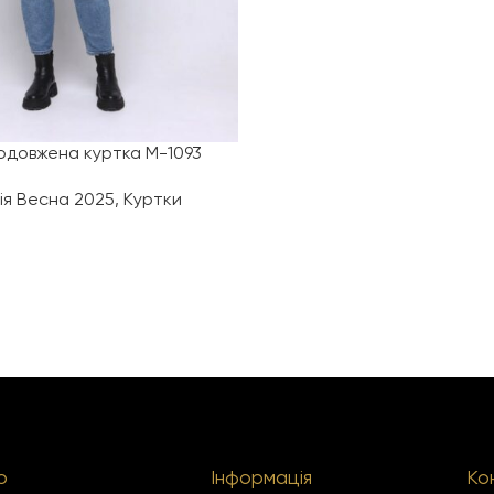
одовжена куртка М-1093
ія Весна 2025
,
Куртки
ю
Інформація
Ко