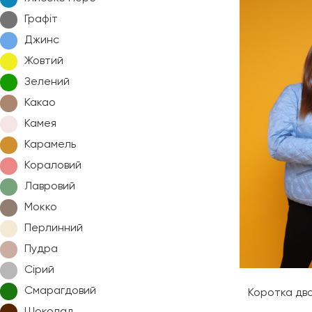
Графіт
Джинс
Жовтий
Зелений
Какао
Камея
Карамель
Кораловий
Лавровий
Мокко
Перлинний
Пудра
Сірий
Смарагдовий
Коротка дв