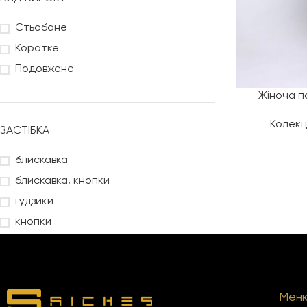
Стьобане
Коротке
Подовжене
Жіноча п
Колекц
ЗАСТІБКА
блискавка
блискавка, кнопки
гудзики
кнопки
Мен