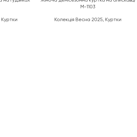
а на ґудзиках
Жіноча демісезонна куртка на блискавці
М-1103
,
Куртки
Колекція Весна 2025
,
Куртки