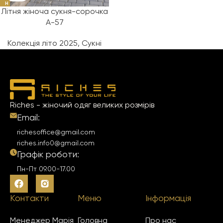
Н
О
Літня жіноча сукня-сорочка
А-57
Колекція літо 2025
,
Сукні
Riches - жіночий одяг великих розмірів
Email:
richesoffice@gmail.com
riches.info0@gmail.com
Графік роботи:
Пн-Пт 09.00-17.00
Контакти
Меню
Інформація
Менеджер Марія
Головна
Про нас