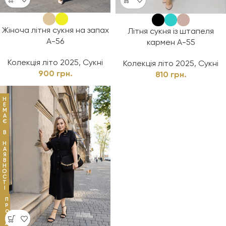
Жіноча літня сукня на запах
Літня сукня із штапеля
А-56
кармен А-55
Колекція літо 2025
,
Сукні
Колекція літо 2025
,
Сукні
900
грн.
810
грн.
Н
Е
М
А
Є
В
Н
А
Я
В
Н
О
С
Т
І
П
Р
О
Д
А