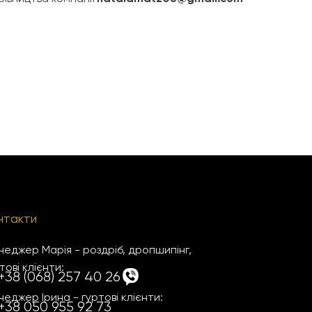
нтакти
еджер Марія - роздріб, дропшипінг,
тові клієнти:
+38 (068) 257 40 26
еджер Ірина - гуртові клієнти:
+38 050 955 92 73