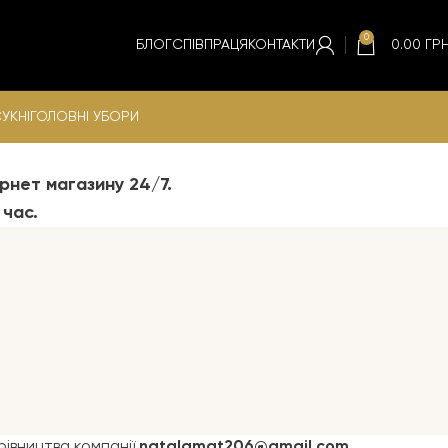
0
БЛОГ
СПІВПРАЦЯ
КОНТАКТИ
0.00
ГРН
УКНІ
ГОЛОВНІ УБОРИ
рнет магазину 24/7.
час.
івництва компанії
natalamat206@gmail.com