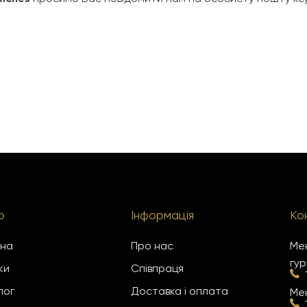
ю
Інформація
Ко
вна
Про нас
Мен
гур
ки
Співпраця
лог
Доставка і оплата
Мен