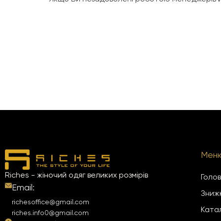
Мен
Riches - жіночий одяг великих розмірів
Голо
Email:
Зниж
richesoffice@gmail.com
Ката
riches.info0@gmail.com