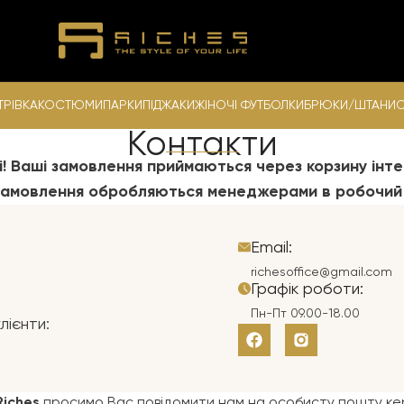
ТРІВКА
КОСТЮМИ
ПАРКИ
ПІДЖАКИ
ЖІНОЧІ ФУТБОЛКИ
БРЮКИ/ШТАНИ
С
Контакти
і! Ваші замовлення приймаються через корзину інте
 замовлення обробляються менеджерами в робочий 
Email:
richesoffice@gmail.com
Графік роботи:
Пн-Пт 09.00-18.00
лієнти:
Riches
просимо Вас повідомити нам на особисту пошту кер