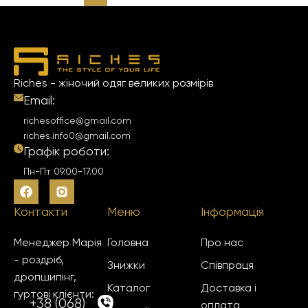
Riches - жіночий одяг великих розмірів
Email:
richesoffice@gmail.com
riches.info0@gmail.com
Графік роботи:
Пн-Пт 09.00-17.00
Контакти
Меню
Інформація
Менеджер Марія
Головна
Про нас
- роздріб,
Знижки
Співпраця
дропшипінг,
Каталог
Доставка і
гуртові клієнти:
+38 (068)
оплата