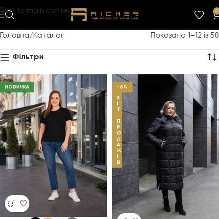
Skip to main content
0
Головна
Каталог
Показано 1–12 із 58
Фільтри
НОВИНКА
-6%
Х
І
Т
П
Р
О
Д
А
Ж
І
В