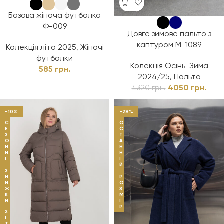
Базова жіноча футболка
Ф-009
Довге зимове пальто з
каптуром М-1089
Колекція літо 2025
,
Жіночі
футболки
Колекція Осінь-Зима
585
грн.
2024/25
,
Пальто
4050
грн.
4320
грн.
-10%
-28%
С
О
Е
С
З
Т
О
А
Н
Н
Н
Н
І
І
Й
З
Н
Р
И
О
Ж
З
К
М
И
І
Р
Х
І
Т