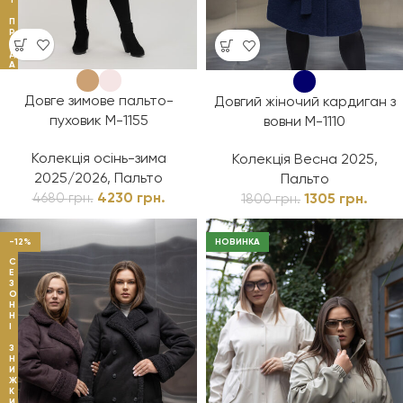
П
Р
О
Д
А
Ж
І
В
Довге зимове пальто-
Довгий жіночий кардиган з
пуховик М-1155
вовни М-1110
Колекція осінь-зима
Колекція Весна 2025
,
2025/2026
,
Пальто
Пальто
4230
грн.
1305
грн.
4680
грн.
1800
грн.
-12%
НОВИНКА
С
Е
З
О
Н
Н
І
З
Н
И
Ж
К
И