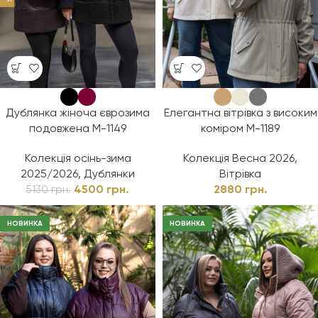
Дублянка жіноча єврозима
Елегантна вітрівка з високим
подовжена М-1149
коміром М-1189
Колекція осінь-зима
Колекція Весна 2026
,
2025/2026
,
Дублянки
Вітрівка
4500
грн.
2880
грн.
5130
грн.
НОВИНКА
НОВИНКА