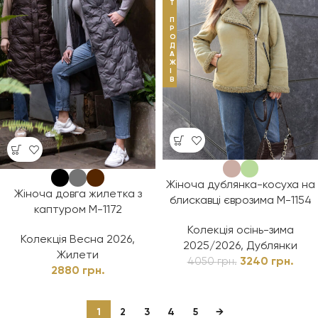
Т
П
Р
О
Д
А
Ж
І
В
Жіноча дублянка-косуха на
Жіноча довга жилетка з
блискавці єврозима М-1154
каптуром М-1172
Колекція осінь-зима
Колекція Весна 2026
,
2025/2026
,
Дублянки
Жилети
3240
грн.
4050
грн.
2880
грн.
1
2
3
4
5
→