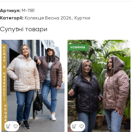
Артикул:
М-1181
Категорії:
Колекція Весна 2026
,
Куртки
Супутні товари
Н
НОВИНКА
Е
М
А
Є
В
Н
А
Я
В
Н
О
С
Т
І
П
Р
О
Д
А
Н
О