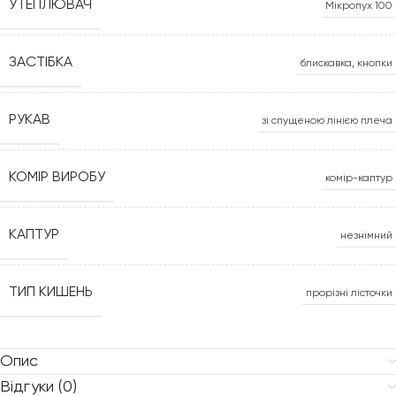
УТЕПЛЮВАЧ
Мікропух 100
ЗАСТІБКА
блискавка, кнопки
РУКАВ
зі спущеною лінією плеча
КОМІР ВИРОБУ
комір-каптур
КАПТУР
незнімний
ТИП КИШЕНЬ
прорізні лісточки
Опис
Відгуки (0)