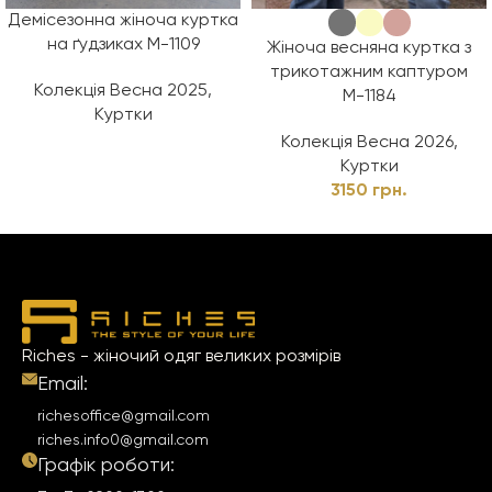
Демісезонна жіноча куртка
на ґудзиках М-1109
Жіноча весняна куртка з
трикотажним каптуром
Колекція Весна 2025
,
М-1184
Куртки
Колекція Весна 2026
,
Куртки
3150
грн.
Riches - жіночий одяг великих розмірів
Email:
richesoffice@gmail.com
riches.info0@gmail.com
Графік роботи: