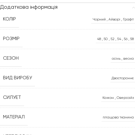
Додаткова інформація
КОЛІР
Чорний
,
Айворі
,
Графіт
РОЗМІР
48
,
50
,
52
,
54
,
56
,
58
СЕЗОН
осінь
,
весна
ВИД ВИРОБУ
Двостороннє
СИЛУЕТ
Кажан
,
Оверсайз
МАТЕРІАЛ
плащова тканина