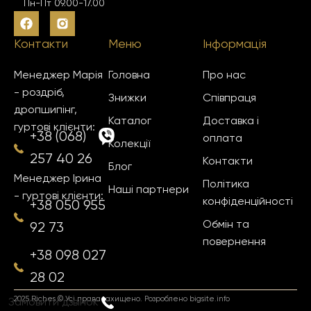
Пн-Пт 09.00-17.00
Контакти
Меню
Інформація
Менеджер Марія
Головна
Про нас
- роздріб,
Знижки
Співпраця
дропшипінг,
Каталог
Доставка і
гуртові клієнти:
+38 (068)
оплата
Колекції
257 40 26
Контакти
Блог
Менеджер Ірина
Політика
Наші партнери
- гуртові клієнти:
конфіденційності
+38 050 955
Обмін та
92 73
повернення
+38 098 027
28 02
2025 Riches © Усі права захищено.
Розроблено bigsite.info
Замовити дзвінок