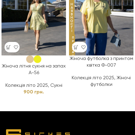
Н
А
Я
В
Н
О
С
Т
І
П
Р
О
Д
А
Н
Жіноча футболка з принтом
О
квітка Ф-007
Жіноча літня сукня на запах
А-56
Колекція літо 2025
,
Жіночі
футболки
Колекція літо 2025
,
Сукні
900
грн.