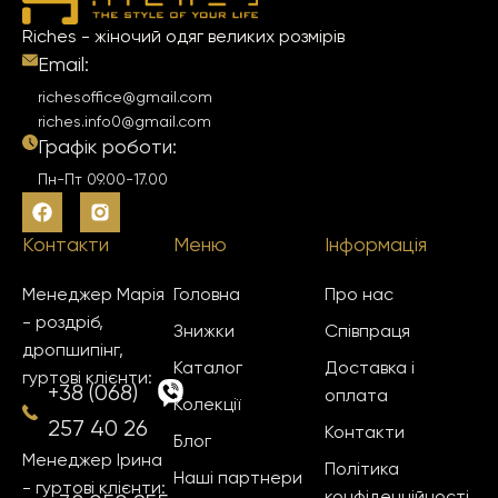
Riches - жіночий одяг великих розмірів
Email:
richesoffice@gmail.com
riches.info0@gmail.com
Графік роботи:
Пн-Пт 09.00-17.00
Контакти
Меню
Інформація
Менеджер Марія
Головна
Про нас
- роздріб,
Знижки
Співпраця
дропшипінг,
Каталог
Доставка і
гуртові клієнти:
+38 (068)
оплата
Колекції
257 40 26
Контакти
Блог
Менеджер Ірина
Політика
Наші партнери
- гуртові клієнти:
конфіденційності