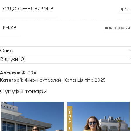
ОЗДОБЛЕННЯ ВИРОБІВ
принт
РУКАВ
цільнокроєний
Опис
Відгуки (0)
Артикул:
Ф-004
Категорії:
Жіночі футболки
,
Колекція літо 2025
Супутні товари
Н
Е
М
А
Є
В