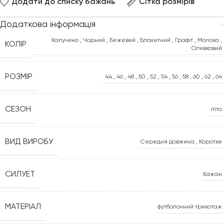
Додати до списку бажань
Сітка розмірів
Додаткова інформація
Капучино
,
Чорний
,
Бежевий
,
Блакитний
,
Графіт
,
Молоко
,
КОЛІР
Оливковий
РОЗМІР
44
,
46
,
48
,
50
,
52
,
54
,
56
,
58
,
60
,
62
,
64
СЕЗОН
літо
ВИД ВИРОБУ
Середня довжина
,
Коротке
СИЛУЕТ
Кажан
МАТЕРІАЛ
футболочний трикотаж