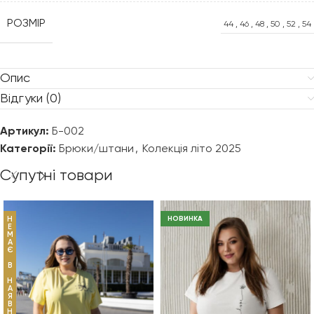
РОЗМІР
44
,
46
,
48
,
50
,
52
,
54
Опис
Відгуки (0)
Артикул:
Б-002
Категорії:
Брюки/штани
,
Колекція літо 2025
Супутні товари
Н
НОВИНКА
Е
М
А
Є
В
Н
А
Я
В
Н