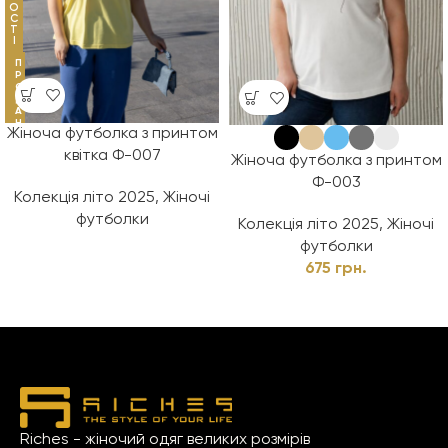
О
С
Т
І
П
Р
О
Д
А
Н
Жіноча футболка з принтом
О
квітка Ф-007
Жіноча футболка з принтом
Ф-003
Колекція літо 2025
,
Жіночі
футболки
Колекція літо 2025
,
Жіночі
футболки
675
грн.
Riches - жіночий одяг великих розмірів