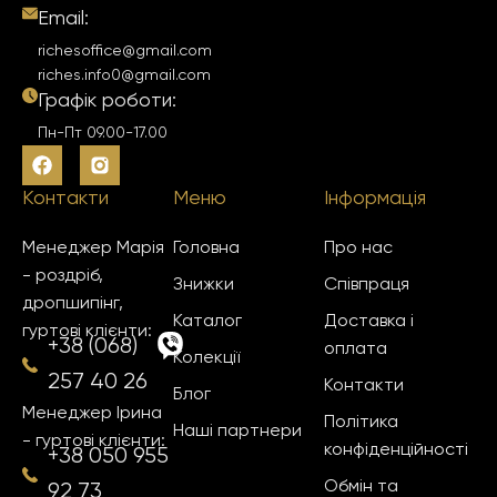
Email:
richesoffice@gmail.com
riches.info0@gmail.com
Графік роботи:
Пн-Пт 09.00-17.00
Контакти
Меню
Інформація
Менеджер Марія
Головна
Про нас
- роздріб,
Знижки
Співпраця
дропшипінг,
Каталог
Доставка і
гуртові клієнти:
+38 (068)
оплата
Колекції
257 40 26
Контакти
Блог
Менеджер Ірина
Політика
Наші партнери
- гуртові клієнти:
конфіденційності
+38 050 955
Обмін та
92 73