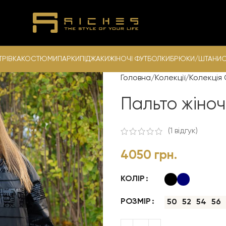
ТРІВКА
КОСТЮМИ
ПАРКИ
ПІДЖАКИ
ЖІНОЧІ ФУТБОЛКИ
БРЮКИ/ШТАНИ
С
Головна
Колекції
Колекція
Пальто жіно
(
1
відгук)
4050
грн.
КОЛІР
РОЗМІР
50
52
54
56