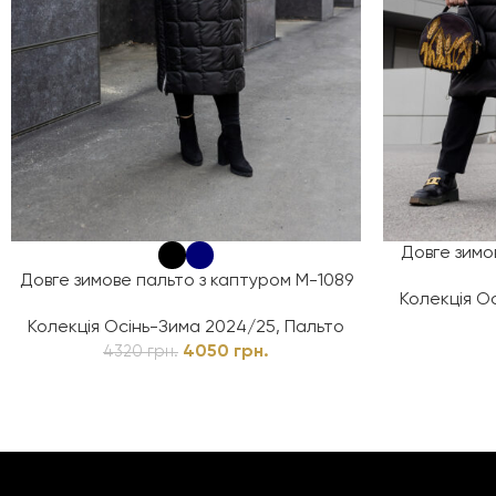
Довге зимо
Довге зимове пальто з каптуром М-1089
Колекція О
Колекція Осінь-Зима 2024/25
,
Пальто
4050
грн.
4320
грн.