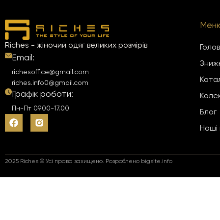
Мен
Riches - жіночий одяг великих розмірів
Голо
Email:
Зниж
richesoffice@gmail.com
Ката
riches.info0@gmail.com
Графік роботи:
Колек
Пн-Пт 09.00-17.00
Блог
Наші
2025 Riches © Усі права захищено.
Розроблено bigsite.info