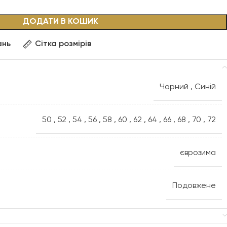
ДОДАТИ В КОШИК
ань
Сітка розмірів
Чорний
,
Синій
50
,
52
,
54
,
56
,
58
,
60
,
62
,
64
,
66
,
68
,
70
,
72
єврозима
Подовжене
А-фасон