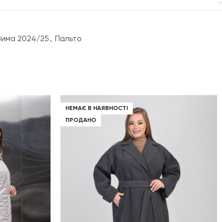
плащова тканина
Зима 2024/25
,
Пальто
блискавка
аплікація
,
стрази
НЕМАЄ В НАЯВНОСТІ
знімний на ґудзиках
ПРОДАНО
стійка
з манжетом
,
реглан
прорізні