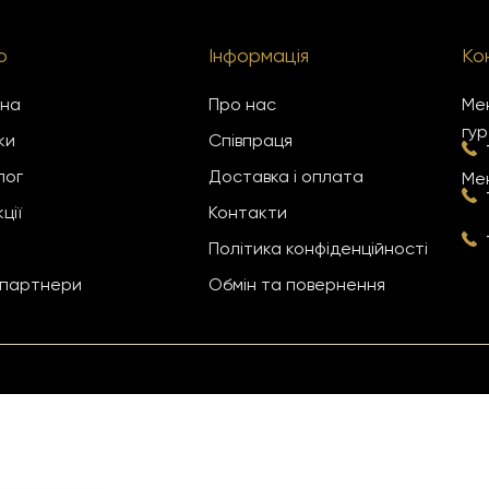
ю
Інформація
Ко
вна
Про нас
Мен
гур
ки
Співпраця
лог
Доставка і оплата
Мен
ції
Контакти
Політика конфіденційності
 партнери
Обмін та повернення