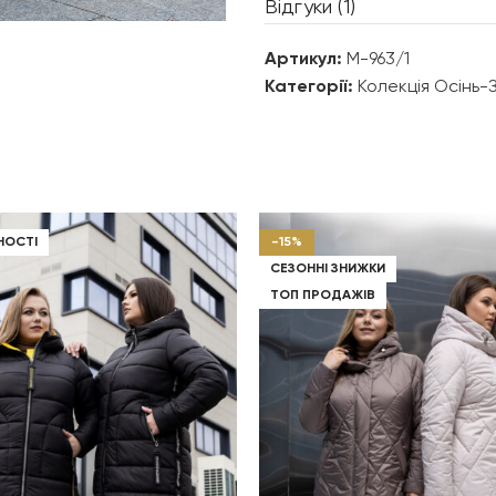
Відгуки (1)
МАТЕРІАЛ
Артикул:
М-963/1
Категорії:
Колекція Осінь-
ЗАСТІБКА
ОЗДОБЛЕННЯ ВИРОБІВ
НОСТІ
-15%
КАПТУР
СЕЗОННІ ЗНИЖКИ
ТОП ПРОДАЖІВ
КОМІР ВИРОБУ
РУКАВ
ТИП КИШЕНЬ