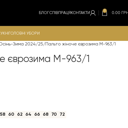
0
БЛОГ
СПІВПРАЦЯ
КОНТАКТИ
0.00
ГРН
УКНІ
ГОЛОВНІ УБОРИ
 Осінь-Зима 2024/25
Пальто жіноче єврозима М-963/1
че єврозима М-963/1
58
60
62
64
66
68
70
72