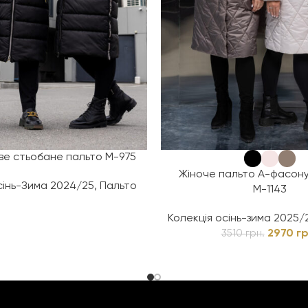
ве стьобане пальто М-975
Жіноче пальто А-фасону
сінь-Зима 2024/25
,
Пальто
М-1143
Колекція осінь-зима 2025/
2970
гр
3510
грн.