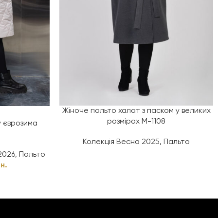
Жіноче пальто халат з паском у великих
розмірах М-1108
 єврозима
Колекція Весна 2025
,
Пальто
2026
,
Пальто
н.