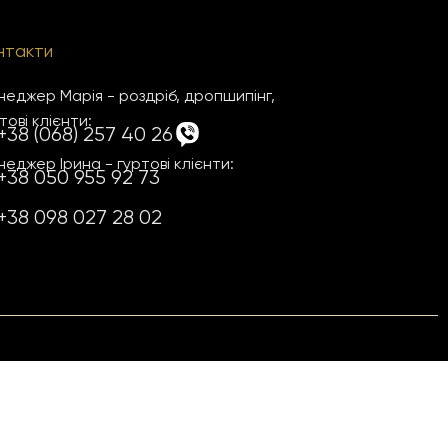
нтакти
еджер Марія - роздріб, дропшипінг,
тові клієнти:
+38 (068) 257 40 26
еджер Ірина - гуртові клієнти:
+38 050 955 92 73
+38 098 027 28 02