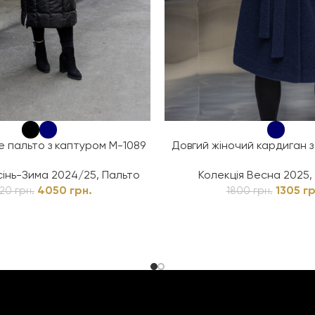
е пальто з каптуром М-1089
Довгий жіночий кардиган з 
сінь-Зима 2024/25
,
Пальто
Колекція Весна 2025
,
4050
грн.
1305
гр
320
грн.
1800
грн.