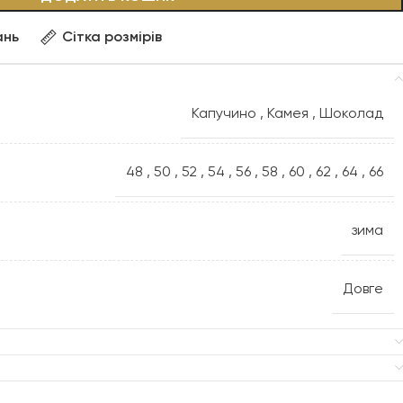
ань
Сітка розмірів
Капучино
,
Камея
,
Шоколад
48
,
50
,
52
,
54
,
56
,
58
,
60
,
62
,
64
,
66
зима
Довге
А-фасон