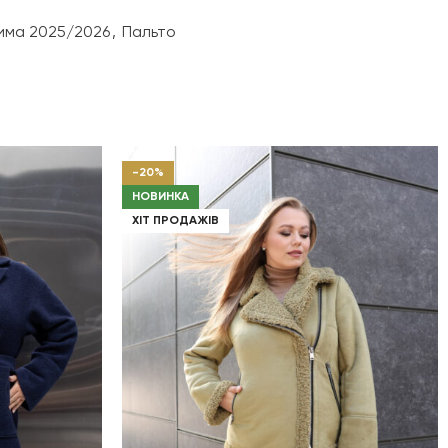
плащівка матова
зима 2025/2026
,
Пальто
Біопух 250
блискавка
-20%
втачний
НОВИНКА
ХІТ ПРОДАЖІВ
незнімний
прорізні лісточки