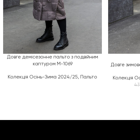
Довге демісезонне пальто з подвійним
каптуром М-1069
Довге зимов
Колекція Осінь-Зима 2024/25
,
Пальто
Колекція О
4