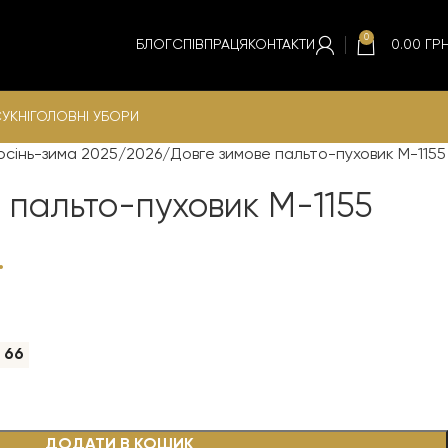
0
БЛОГ
СПІВПРАЦЯ
КОНТАКТИ
0.00
ГРН
УКНІ
ГОЛОВНІ УБОРИ
осінь-зима 2025/2026
Довге зимове пальто-пуховик М-1155
 пальто-пуховик М-1155
.
66
ДОДАТИ В КОШИК