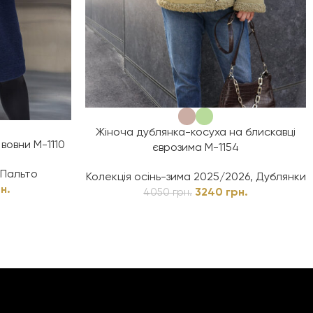
Жіноча дублянка-косуха на блискавці
вовни М-1110
єврозима М-1154
Пальто
Колекція осінь-зима 2025/2026
,
Дублянки
н.
3240
грн.
4050
грн.