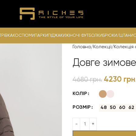
ТРІВКА
КОСТЮМИ
ПАРКИ
ПІДЖАКИ
ЖІНОЧІ ФУТБОЛКИ
БРЮКИ/ШТАНИ
С
Головна
Колекції
Колекція 
Довге зимове
4230
грн
4680
грн.
КОЛІР
РОЗМІР
48
50
60
62