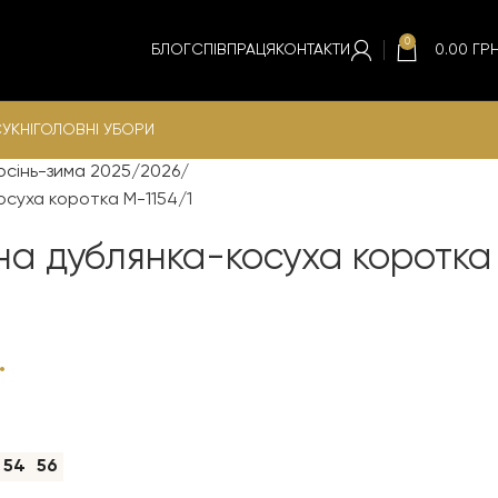
0
БЛОГ
СПІВПРАЦЯ
КОНТАКТИ
0.00
ГРН
УКНІ
ГОЛОВНІ УБОРИ
осінь-зима 2025/2026
суха коротка М-1154/1
на дублянка-косуха коротка
.
54
56