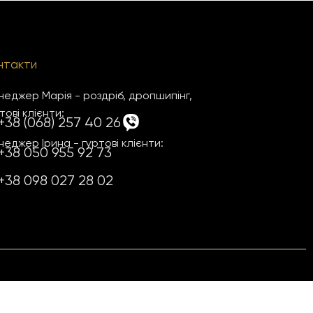
нтакти
еджер Марія - роздріб, дропшипінг,
тові клієнти:
+38 (068) 257 40 26
еджер Ірина - гуртові клієнти:
+38 050 955 92 73
+38 098 027 28 02