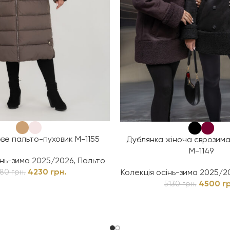
ве пальто-пуховик М-1155
Дублянка жіноча єврозим
М-1149
інь-зима 2025/2026
,
Пальто
4230
грн.
Колекція осінь-зима 2025/2
680
грн.
4500
г
5130
грн.