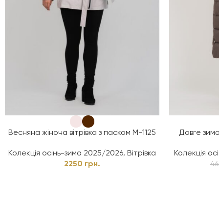
Весняна жіноча вітрівка з паском М-1125
Довге зимо
Колекція осінь-зима 2025/2026
,
Вітрівка
Колекція ос
2250
грн.
4