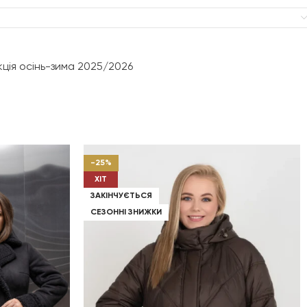
Приталений
дубляж штучний
ція осінь-зима 2025/2026
блискавка
відкладний
-25%
без каптура
ХІТ
ЗАКІНЧУЄТЬСЯ
СЕЗОННІ ЗНИЖКИ
втачний
з блискавкою
,
прорізні