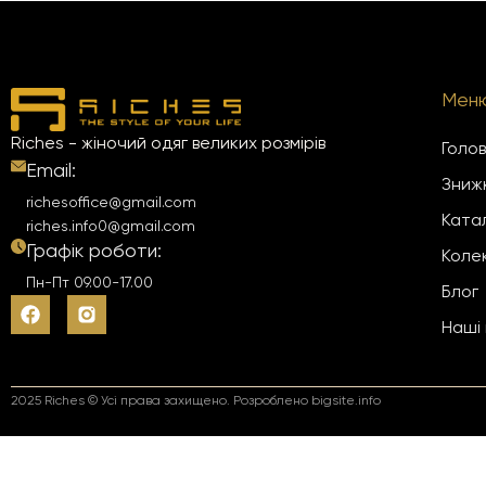
Мен
Riches - жіночий одяг великих розмірів
Голо
Email:
Зниж
richesoffice@gmail.com
Ката
riches.info0@gmail.com
Графік роботи:
Колек
Пн-Пт 09.00-17.00
Блог
Наші
2025 Riches © Усі права захищено.
Розроблено bigsite.info