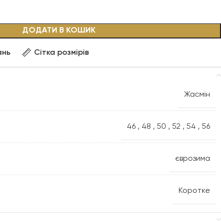
ДОДАТИ В КОШИК
ань
Сітка розмірів
Жасмін
46
,
48
,
50
,
52
,
54
,
56
єврозима
Коротке