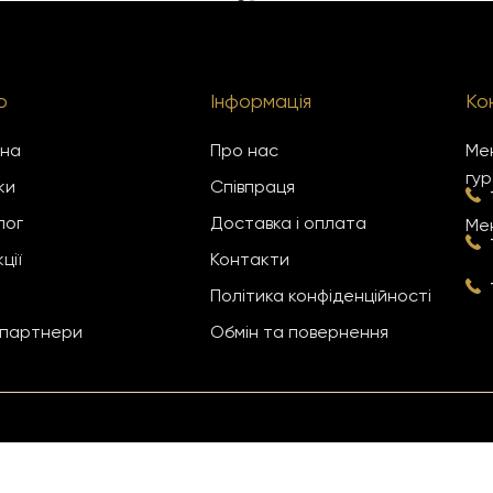
ю
Інформація
Ко
вна
Про нас
Мен
гур
ки
Співпраця
лог
Доставка і оплата
Мен
ції
Контакти
Політика конфіденційності
 партнери
Обмін та повернення