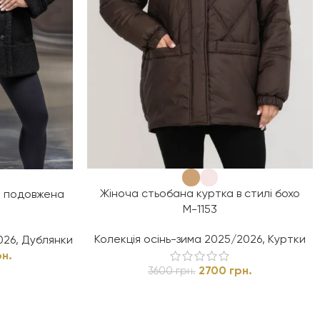
Жіноча стьобана куртка в стилі бохо
а подовжена
М-1153
Колекція осінь-зима 2025/2026
,
Куртки
026
,
Дублянки
рн.
2700
грн.
3600
грн.