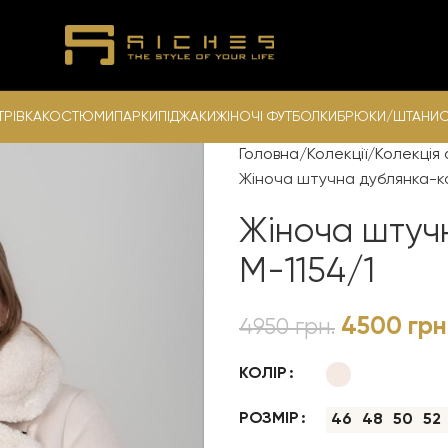
ТРІВКА
КОСТЮМИ
ПАРКИ
ПІДЖАКИ
ЖІНОЧІ ФУТБОЛКИ
БРЮКИ/ШТАНИ
С
Головна
Колекції
Колекція 
Жіноча штучна дублянка-ко
Жіноча штуч
М-1154/1
4500
грн
4950
грн.
КОЛІР
РОЗМІР
46
48
50
52