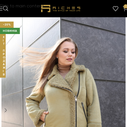
Skip to main content
0
-20%
НОВИНКА
Х
І
Т
П
Р
О
Д
А
Ж
І
В