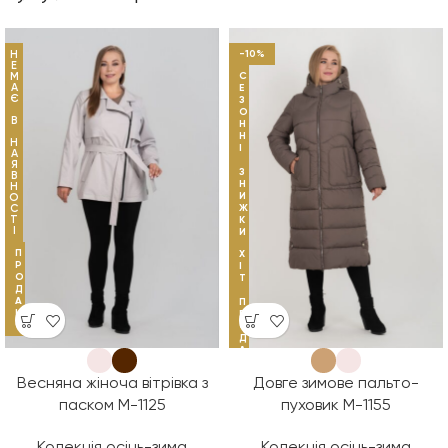
Н
-10%
Е
М
С
А
Е
Є
З
О
В
Н
Н
Н
І
А
Я
З
В
Н
Н
И
О
С
Ж
Т
К
І
И
П
Х
Р
І
О
Т
Д
А
П
Н
Р
О
О
Д
А
Ж
І
Весняна жіноча вітрівка з
Довге зимове пальто-
В
паском М-1125
пуховик М-1155