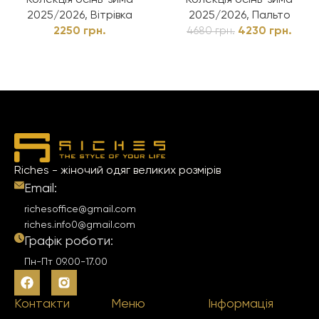
Колекція осінь-зима
Колекція осінь-зима
2025/2026
,
Вітрівка
2025/2026
,
Пальто
2250
грн.
4230
грн.
4680
грн.
Riches - жіночий одяг великих розмірів
Email:
richesoffice@gmail.com
riches.info0@gmail.com
Графік роботи:
Пн-Пт 09.00-17.00
Контакти
Меню
Інформація