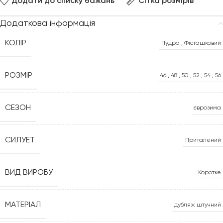
Додати до списку бажань
Сітка розмірів
Додаткова інформація
КОЛІР
Пудра
,
Фісташковий
РОЗМІР
46
,
48
,
50
,
52
,
54
,
56
СЕЗОН
єврозима
СИЛУЕТ
Приталений
ВИД ВИРОБУ
Коротке
МАТЕРІАЛ
дубляж штучний